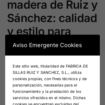
madera de Ruiz y
Sánchez: calidad
y estilo para
cualquier
Aviso Emergente Cookies
espacio»
Este sitio web, titularidad de FABRICA DE
SILLAS RUIZ Y SANCHEZ, S.L., utiliza
"La nueva colección de mesas y sillas de madera
cookies propias, con fines técnicos y de
de [...]
personalización, necesarias para el
funcionamiento y la prestación de los
Por
admin
|
abril 20, 2023
|
Noticias
|
Sin comentarios
Más información
servicios ofrecidos en el mismo. Dichas
cookies se encuentran excluidas del