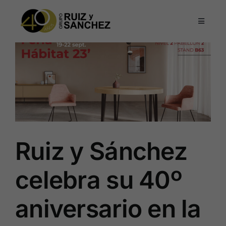
Saltar
al
Toggle
contenido
Navigati
Colección mesas y sillas
Colección Lagom – Lever
Colección kross
Ruiz y Sánchez
Conócenos
celebra su 40º
Noticias
aniversario en la