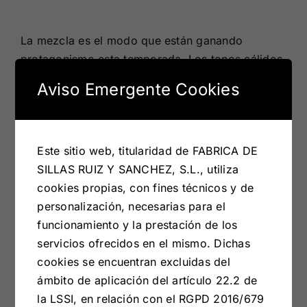
La mezcla es el modo que están ganando
protagonismo esta temporada. Los tonos cálidos,
como el ocre, naranja, albero, marrones, etc. se
Aviso Emergente Cookies
unen al frío de los tonos azulados y verdosos.
Estas combinaciones le darán un toque elegante
y sobrio a las estancias.
Este sitio web, titularidad de FABRICA DE
SILLAS RUIZ Y SANCHEZ, S.L., utiliza
cookies propias, con fines técnicos y de
personalización, necesarias para el
funcionamiento y la prestación de los
servicios ofrecidos en el mismo. Dichas
cookies se encuentran excluidas del
ámbito de aplicación del artículo 22.2 de
la LSSI, en relación con el RGPD 2016/679