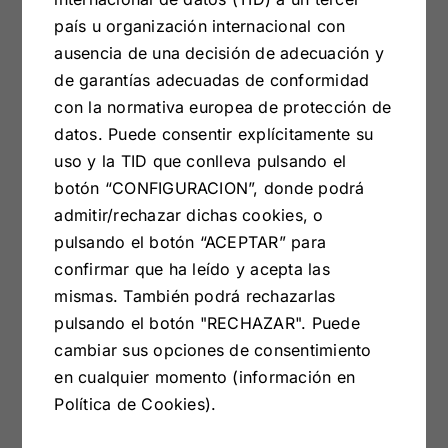
país u organización internacional con
Formas
ausencia de una decisión de adecuación y
de garantías adecuadas de conformidad
redondeadas y
con la normativa europea de protección de
datos. Puede consentir explícitamente su
curvas
uso y la TID que conlleva pulsando el
botón “CONFIGURACION”, donde podrá
admitir/rechazar dichas cookies, o
pulsando el botón “ACEPTAR” para
La tendencia bold sigue en 2023. Sillas con
confirmar que ha leído y acepta las
espalderos curvos, mesas redondas y arcos de
mismas. También podrá rechazarlas
medio punto, unidos a muros sin aristas,
pulsando el botón "RECHAZAR". Puede
aportarán dinamismo a las principales estancias
cambiar sus opciones de consentimiento
de la casa.
en cualquier momento (información en
Política de Cookies).