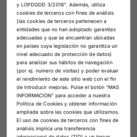
y LOPDGDD 3/2018". Además, utiliza
cookies de terceros con fines de análisis
(las cookies de terceros pertenecen a
entidades que no han adoptado garantías
adecuadas y que se encuentran ubicadas
en países cuya legislación no garantiza un
Look 100%
nivel adecuado de protección de datos)
para analizar sus hábitos de navegación
natural
(por ej. numero de visitas) y poder evaluar
el rendimiento de este sitio web con el fin
de introducir mejoras. Pulse el botón “MAS
INFORMACION” para acceder a nuestra
El corte romántico y acogedor de las casas de
Política de Cookies y obtener información
campo que ya llegó en 2022 se queda en el
ampliada sobre las cookies que utilizamos.
nuevo año. Los tejidos y materiales naturales
El uso de cookies de terceros con fines de
toman protagonismo para hacer de nuestro hogar
análisis implica una transferencia
un lugar tranquilo en el que se respire paz.
internacional de datos (TID) a un tercer