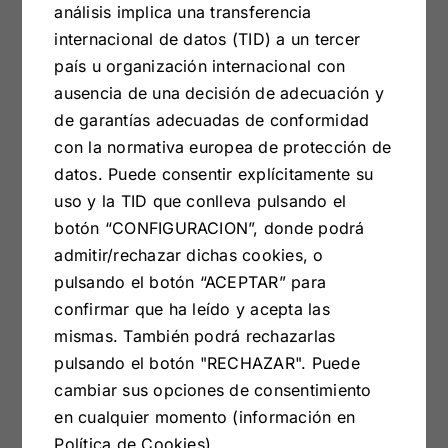
análisis implica una transferencia
OFRECE
internacional de datos (TID) a un tercer
país u organización internacional con
CALIDAD Y PROFESIONALIDAD
ausencia de una decisión de adecuación y
de garantías adecuadas de conformidad
con la normativa europea de protección de
datos. Puede consentir explícitamente su
uso y la TID que conlleva pulsando el
botón “CONFIGURACION”, donde podrá
admitir/rechazar dichas cookies, o
Respaldamos los pedidos de
pulsando el botón “ACEPTAR” para
confirmar que ha leído y acepta las
nuestros clientes con la garantía y el
mismas. También podrá rechazarlas
servicio postventa altamente
pulsando el botón "RECHAZAR". Puede
profesional propio de una gran
cambiar sus opciones de consentimiento
empresa. Marcando diferencias con
en cualquier momento (información en
nuestros competidores para
Política de Cookies).