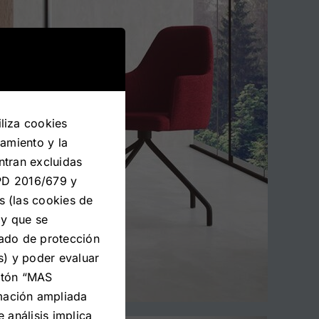
liza cookies
namiento y la
ntran excluidas
GPD 2016/679 y
s (las cookies de
 y que se
uado de protección
s) y poder evaluar
botón “MAS
mación ampliada
 análisis implica