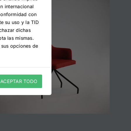
n internacional
 conformidad con
e su uso y la TID
chazar dichas
pta las mismas.
 sus opciones de
ACEPTAR TODO