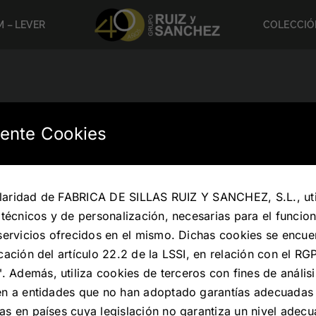
 – LEVER
COLECCIÓ
ente Cookies
tularidad de FABRICA DE SILLAS RUIZ Y SANCHEZ, S.L., uti
 técnicos y de personalización, necesarias para el funcio
servicios ofrecidos en el mismo. Dichas cookies se encue
cación del artículo 22.2 de la LSSI, en relación con el R
Además, utiliza cookies de terceros con fines de análisi
en a entidades que no han adoptado garantías adecuadas
as en países cuya legislación no garantiza un nivel adec