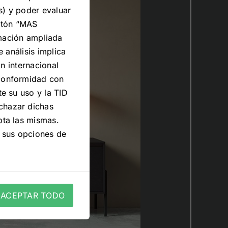
s) y poder evaluar
botón “MAS
mación ampliada
 análisis implica
n internacional
 conformidad con
e su uso y la TID
chazar dichas
pta las mismas.
 sus opciones de
ACEPTAR TODO