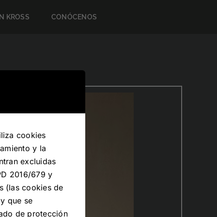
N KROSS
CONÓCENOS
liza cookies
namiento y la
ntran excluidas
GPD 2016/679 y
s (las cookies de
 y que se
uado de protección