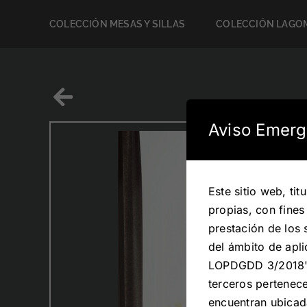
Saltar
COLECCIÓN MESAS Y SILLAS
COLECCIÓN LAGOM
al
contenido
Aviso Emerg
Este sitio web, ti
propias, con fines
prestación de los 
del ámbito de apli
LOPDGDD 3/2018". 
terceros pertenec
encuentran ubicad