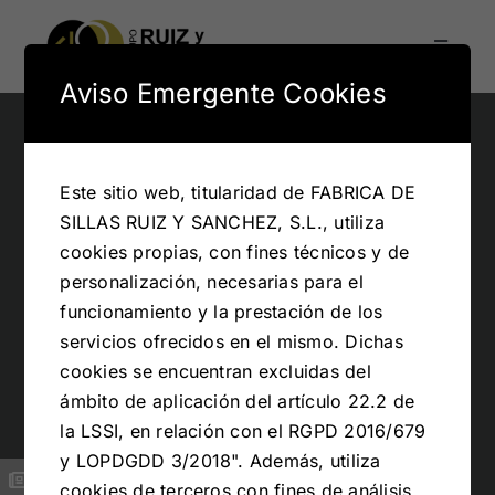
Saltar
al
Toggle
contenido
Navigati
Aviso Emergente Cookies
Colección mesas y sillas
Colección Lagom – Lever
Este sitio web, titularidad de FABRICA DE
SILLAS RUIZ Y SANCHEZ, S.L., utiliza
Colección kross
cookies propias, con fines técnicos y de
personalización, necesarias para el
funcionamiento y la prestación de los
Conócenos
servicios ofrecidos en el mismo. Dichas
cookies se encuentran excluidas del
Noticias
ámbito de aplicación del artículo 22.2 de
la LSSI, en relación con el RGPD 2016/679
y LOPDGDD 3/2018". Además, utiliza
cookies de terceros con fines de análisis