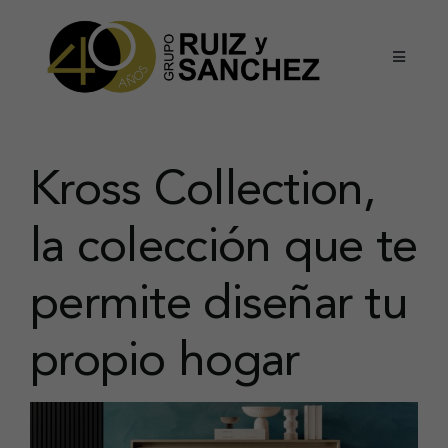
Saltar
al
Toggle
contenido
Navigati
Colección mesas y sillas
Colección Lagom – Lever
Kross Collection,
la colección que te
Colección kross
permite diseñar tu
Conócenos
propio hogar
Noticias