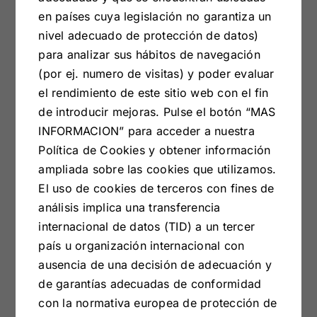
materiales y acabados. Una manera diferente de
en países cuya legislación no garantiza un
entender el mueble, pensado no solo para
nivel adecuado de protección de datos)
ordenar, sino para el placer de crear y diseñar tu
para analizar sus hábitos de navegación
propio mueble. Grupo RS busca con esta
(por ej. numero de visitas) y poder evaluar
colección la innovación en los diseños y
el rendimiento de este sitio web con el fin
materiales garantizando siempre la calidad en
de introducir mejoras. Pulse el botón “MAS
sus modelos.
INFORMACION” para acceder a nuestra
Política de Cookies y obtener información
ampliada sobre las cookies que utilizamos.
El uso de cookies de terceros con fines de
análisis implica una transferencia
internacional de datos (TID) a un tercer
país u organización internacional con
ausencia de una decisión de adecuación y
de garantías adecuadas de conformidad
con la normativa europea de protección de