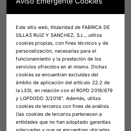
Aviso Emergente Cookies
Kross
Este sitio web, titularidad de FABRICA DE
Collection?
SILLAS RUIZ Y SANCHEZ, S.L., utiliza
cookies propias, con fines técnicos y de
personalización, necesarias para el
funcionamiento y la prestación de los
La colección Kross nace orientada a dar la
servicios ofrecidos en el mismo. Dichas
máxima flexibilidad en dimensiones, elementos y
cookies se encuentran excluidas del
acabados, garantizando la máxima
ámbito de aplicación del artículo 22.2 de
personalización para satisfacer las necesidades
la LSSI, en relación con el RGPD 2016/679
estéticas y funcionales de nuestros clientes. El
y LOPDGDD 3/2018". Además, utiliza
sistema se desarrolla en torno a una gran
cookies de terceros con fines de análisis
variedad de módulos con distintas medidas,
(las cookies de terceros pertenecen a
puertas batientes, abatibles, cajones y una
entidades que no han adoptado garantías
multitud de opciones con diversidad de
adecuadas y que se encuentran ubicadas