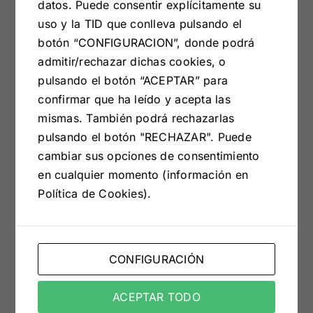
datos. Puede consentir explícitamente su
uso y la TID que conlleva pulsando el
botón “CONFIGURACION”, donde podrá
¿Qué tiene la
admitir/rechazar dichas cookies, o
pulsando el botón “ACEPTAR” para
Kross
confirmar que ha leído y acepta las
mismas. También podrá rechazarlas
Collection?
pulsando el botón "RECHAZAR". Puede
cambiar sus opciones de consentimiento
en cualquier momento (información en
Política de Cookies).
Lo más importante de esta nueva colección es
que tú puedes
crear tu propia configuración
,
eligiendo entre la variedad de módulos y colores
CONFIGURACIÓN
que incluye el catálogo. Es decir, aquí tú eres el
que diseña tu propio hogar, pero siempre
ACEPTAR TODO
contando con la
calidad de Ruiz y Sánchez.