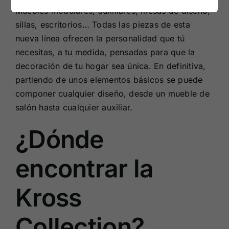
Muebles modulares, auxiliares, mesas de diseño,
sillas, escritorios… Todas las piezas de esta
nueva línea ofrecen la personalidad que tú
necesitas, a tu medida, pensadas para que la
decoración de tu hogar sea única. En definitiva,
partiendo de unos elementos básicos se puede
componer cualquier diseño, desde un mueble de
salón hasta cualquier auxiliar.
¿Dónde
encontrar la
Kross
Collection?